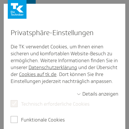
Presse und Politik
Privat­sphäre-Einstel­lungen
Presse und Politik
/
Gesundheitspolitik
Die TK verwendet Cookies, um Ihnen einen
sicheren und komfortablen Website-Besuch zu
Pres­se­mit­tei­lung aus Baden-Würt­tem­berg
ermöglichen. Weitere Informationen finden Sie in
Umfrage zum Gesund­heits­sys­
unserer
Datenschutzerklärung
und der Übersicht
tem: Breite Mehr­heit für
der
Cookies auf tk.de
. Dort können Sie Ihre
Einstellungen jederzeit nachträglich anpassen.
Reformen
Details anzeigen
Technisch erforderliche Cookies
Stuttgart, 5. März 2026.
Weiter so ist keine Option.
96 Prozent der Baden-Württembergerinnen und
Funktionale Cookies
Baden-Württemberger sprechen sich für
Änderungen im deutschen Gesundheitswesen aus.