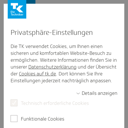
Presse und Politik
Privat­sphäre-Einstel­lungen
Presse und Politik
/
Patientensicherheit
Die TK verwendet Cookies, um Ihnen einen
sicheren und komfortablen Website-Besuch zu
Inter­view aus Hessen
ermöglichen. Weitere Informationen finden Sie in
Im Rettungs­dienst aus Fehlern
unserer
Datenschutzerklärung
und der Übersicht
lernen
der
Cookies auf tk.de
. Dort können Sie Ihre
Einstellungen jederzeit nachträglich anpassen.
Details anzeigen
7 Minuten Lesezeit
Technisch erforderliche Cookies
Aus Fehlern zu lernen und
Sicherheitsvorkehrungen zu treffen, die die
Funktionale Cookies
Patientensicherheit erhöhen - dieses Prinzip
steckt in den Fehlerberichts- und Lernsystemen