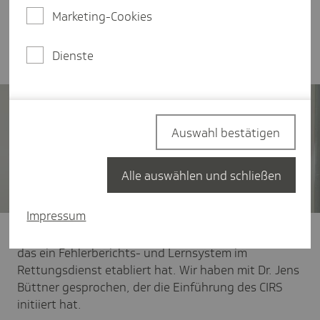
des Gesundheitswesens, die auch "Critical Incident
Marketing-Cookies
Reporting System" oder kurz CIRS genannt
werden.
Dienste
Auswahl bestätigen
Alle auswählen und schließen
Impressum
Hessen ist nach Bayern erst das zweite Bundesland,
das ein Fehlerberichts- und Lernsystem im
Rettungsdienst etabliert hat. Wir haben mit Dr. Jens
Büttner gesprochen, der die Einführung des CIRS
initiiert hat.