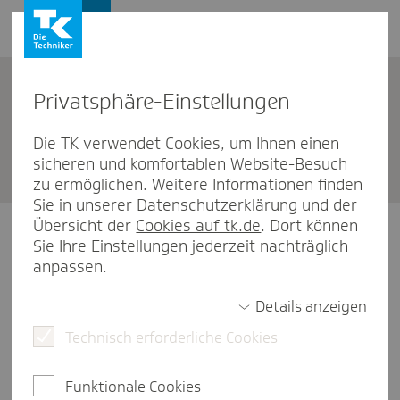
Privat­sphäre-Einstel­lungen
Gesund­heits­karte nach­be­
Die TK verwendet Cookies, um Ihnen einen
sicheren und komfortablen Website-Besuch
stellen
zu ermöglichen. Weitere Informationen finden
Sie in unserer
Datenschutzerklärung
und der
Übersicht der
Cookies auf tk.de
. Dort können
Falls Sie Ihre Gesundheitskarte verloren haben oder
Sie Ihre Einstellungen jederzeit nachträglich
sie gestohlen wurde, fordern Sie hier einfach eine
neue Karte an. Steht in der Zwischenzeit ein Besuch in
anpassen.
einer ärztlichen Praxis an, können Sie sich online auch
gleich eine entsprechende
Ersatzbescheinigung
Details anzeigen
herunterladen oder sie direkt an die Praxis faxen.
Technisch erforderliche Cookies
Gesundheitskarte nachbestellen
Funktionale Cookies