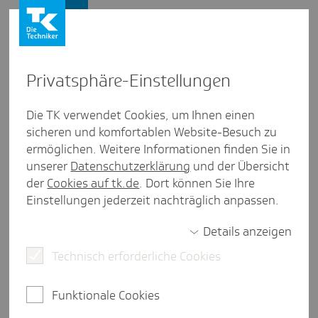
Firmenkunden
Privat­sphäre-Einstel­lungen
Firmenkunden
/
TK-Service Ausland
Die TK verwendet Cookies, um Ihnen einen
sicheren und komfortablen Website-Besuch zu
Sozi­al­ver­si­che­rung: Was gilt
ermöglichen. Weitere Informationen finden Sie in
2026 für Mini­job­ber:innen aus
unserer
Datenschutzerklärung
und der Übersicht
der
Cookies auf tk.de
. Dort können Sie Ihre
dem Ausland?
Einstellungen jederzeit nachträglich anpassen.
Details anzeigen
Technisch erforderliche Cookies
2 Minuten Lesezeit
Minijobs bieten Unternehmen viele Vorteile:
Funktionale Cookies
flexible Einsatzmöglichkeiten, einfache