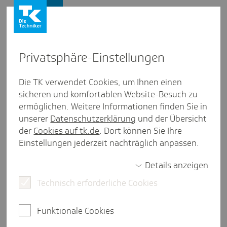
Firmenkunden
Privat­sphäre-Einstel­lungen
Firmenkunden
/
Meldeverfahren
Die TK verwendet Cookies, um Ihnen einen
sicheren und komfortablen Website-Besuch zu
Neure­ge­lung: Kran­ken­kassen
ermöglichen. Weitere Informationen finden Sie in
dürfen fehler­hafte Meldungen
unserer
Datenschutzerklärung
und der Übersicht
der
Cookies auf tk.de
. Dort können Sie Ihre
selbst korri­gieren - unter
Einstellungen jederzeit nachträglich anpassen.
bestimmten Voraus­set­zungen
Details anzeigen
Technisch erforderliche Cookies
2 Minuten Lesezeit
Funktionale Cookies
Vertippt, Zahlendreher, Missverständnis - und