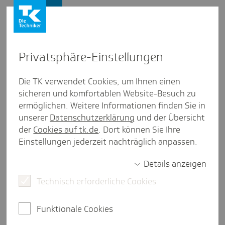
Firmenkunden
Privat­sphäre-Einstel­lungen
Firmenkunden
/
Meldeverfahren
Die TK verwendet Cookies, um Ihnen einen
sicheren und komfortablen Website-Besuch zu
Oft gefragt: Wie lange dauern
ermöglichen. Weitere Informationen finden Sie in
DEÜV-Meldun­gen, bis sie
unserer
Datenschutzerklärung
und der Übersicht
der
Cookies auf tk.de
. Dort können Sie Ihre
ankom­men?
Einstellungen jederzeit nachträglich anpassen.
Details anzeigen
Technisch erforderliche Cookies
eine Minute Lesezeit
Wir erhalten häufig Anfragen von Arbeitgebern,
Funktionale Cookies
die wissen wollen, wie lange die Übermittlung