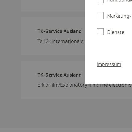
Marketing-
TK-Service Ausland
Dienste
Teil 2: Internationale Fachkräfte gewinnen
Impressum
TK-Service Ausland
Erklärfilm/Explanatory film: The electroni