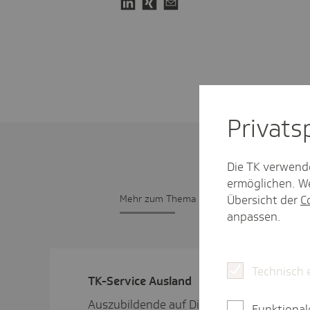
Privat­
Die TK verwend
ermöglichen. We
Übersicht der
C
Mehr zum Thema
anpassen.
Technisch 
TK-Service Ausland
Auszubildende auf Dienstreise
Funktional