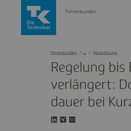
Firmenkunden
Firmenkunden
/
Versicherung
Rege­lung bis
verlän­gert: 
dauer bei Kurz­