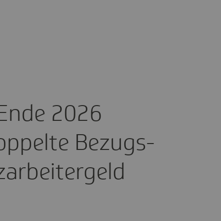
 Ende 2026
Doppelte Bezugs­
ar­bei­ter­geld