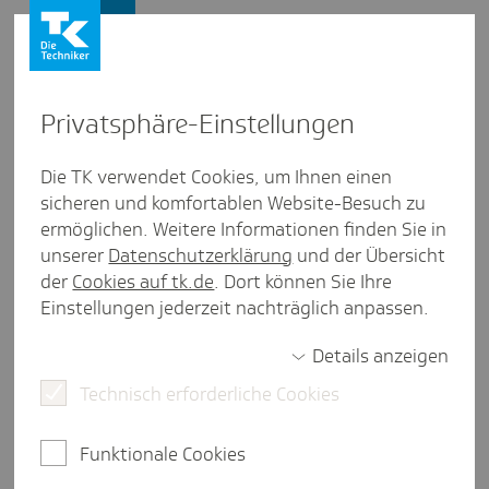
Firmenkunden
Privat­sphäre-Einstel­lungen
Firmenkunden
/
Versicherung
Die TK verwendet Cookies, um Ihnen einen
sicheren und komfortablen Website-Besuch zu
Schein­selbst­stän­dig­keit oder
ermöglichen. Weitere Informationen finden Sie in
selbst­stän­dige Tätig­keit: Welche
unserer
Datenschutzerklärung
und der Übersicht
der
Cookies auf tk.de
. Dort können Sie Ihre
Krite­rien müssen Arbeit­geber
Einstellungen jederzeit nachträglich anpassen.
kennen?
Details anzeigen
Technisch erforderliche Cookies
2 Minuten Lesezeit
Funktionale Cookies
Ist ein Auftragnehmer für Sie selbstständig tätig