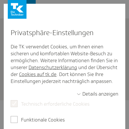
Firmenkunden
Kontakt
Privat­sphäre-Einstel­lungen
Die TK verwendet Cookies, um Ihnen einen
Firmenkunden
/
Betriebliche Altersvorsorge
sicheren und komfortablen Website-Besuch zu
Welche Frei­be­träge gelten für
ermöglichen. Weitere Informationen finden Sie in
unserer
Datenschutzerklärung
und der Übersicht
Zahlungen des Arbeit­ge­bers
der
Cookies auf tk.de
. Dort können Sie Ihre
zur betrieb­li­chen Alters­ver­sor­
Einstellungen jederzeit nachträglich anpassen.
gung?
Details anzeigen
Technisch erforderliche Cookies
Zahlungen des Arbeitgebers zur bAV sind
bis zum Betrag von 4.056 Euro (2026)
Funktionale Cookies
jährlich beitragsfrei in der