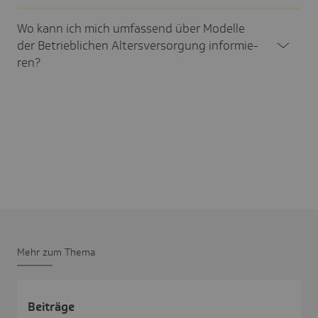
Wo kann ich mich umfas­send über Modelle
der Betrieb­li­chen Alters­ver­sor­gung infor­mie­
ren?
Mehr zum Thema
Beiträge