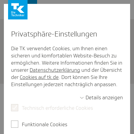
Firmenkunden
Kontakt
Privat­sphäre-Einstel­lungen
Die TK verwendet Cookies, um Ihnen einen
Firmenkunden
/
Beiträge
sicheren und komfortablen Website-Besuch zu
Lohn- und Gehalts­un­ter­lagen
ermöglichen. Weitere Informationen finden Sie in
unserer
Datenschutzerklärung
und der Übersicht
für die Sozi­al­ver­si­che­rung
der
Cookies auf tk.de
. Dort können Sie Ihre
Einstellungen jederzeit nachträglich anpassen.
Details anzeigen
Technisch erforderliche Cookies
Wie erhalte ich Mitgliedsbescheinigungen für
meine Mitarbeiter?
Funktionale Cookies