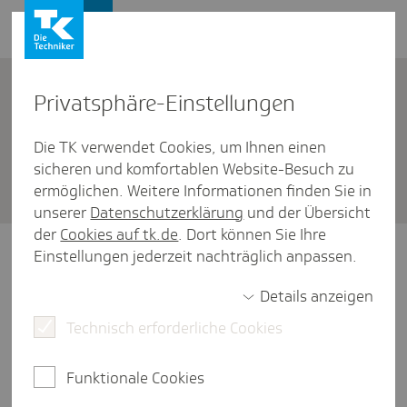
Firmenkunden
Kontakt
Privat­sphäre-Einstel­lungen
Die TK verwendet Cookies, um Ihnen einen
Firmenkunden
/
FAQ zum SV-Meldeportal
sicheren und komfortablen Website-Besuch zu
Was ist das SV-Melde­por­tal?
ermöglichen. Weitere Informationen finden Sie in
unserer
Datenschutzerklärung
und der Übersicht
der
Cookies auf tk.de
. Dort können Sie Ihre
Das SV-Meldeportal steht seit 4. Oktober
Einstellungen jederzeit nachträglich anpassen.
2023 zur Verfügung und löst das
Details anzeigen
Vorgängerprodukt sv.net ab. Es ist eine
Webanwendung für die Abgabe Ihrer
Technisch erforderliche Cookies
Meldungen und Beitragsnachweise. Dabei
funktioniert es als Ausfüllhilfe und
Funktionale Cookies
stellt keinen Ersatz für ein