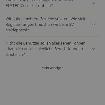
Kann ich das SV-Melde­portal ohne ein
ELSTER-Zerti­fikat nutzen?
Wir haben mehrere Betriebs­stät­ten. Wie viele
Regis­trie­rungen brau­chen wir beim SV-
Melde­por­tal?
Nicht alle Benutzer sollen alles sehen können
- kann ich unter­schied­liche Berech­ti­gungen
einstel­len?
Mehr anzeigen