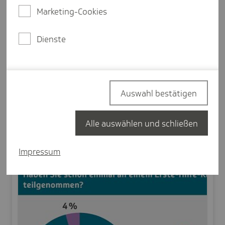
wissen, wie es in Deutschland mit dem Wissen rund
Marketing-Cookies
um Erste Hilfe aussieht. Dazu hat das
Meinungsforschungsinstitut Forsa im Dezember
2019 im Auftrag der TK 1.002 Menschen in
Dienste
Deutschland über 18 Jahre zum Thema Erste Hilfe
befragt.
Zu den Nutzungsbedingungen
Auswahl bestätigen
Alle auswählen und schließen
Impressum