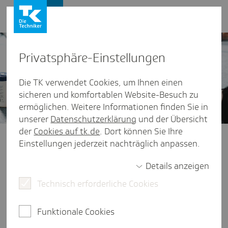
Presse und Politik
Privat­sphäre-Einstel­lungen
Die TK verwendet Cookies, um Ihnen einen
sicheren und komfortablen Website-Besuch zu
ermöglichen. Weitere Informationen finden Sie in
unserer
Datenschutzerklärung
und der Übersicht
der
Cookies auf tk.de
. Dort können Sie Ihre
Presse und Politik
/
Themen von A - Z
Einstellungen jederzeit nachträglich anpassen.
Erste Hilfe
Details anzeigen
Erste Hilfe kann Leben retten. Doch in Deutschland
Technisch erforderliche Cookies
ist man nicht gesetzlich verpflichtet, an einem
Erste-Hilfe-Kurs teilzunehmen oder das Gelernte
Funktionale Cookies
nach einem Kurs wieder aufzufrischen. Die TK wollte