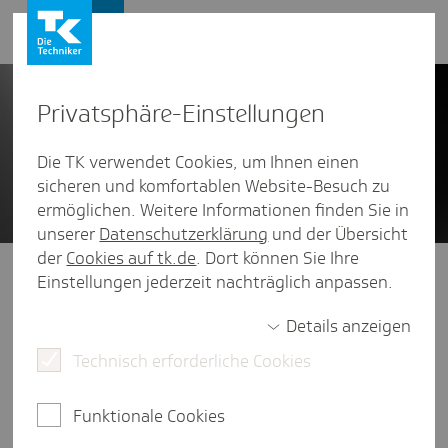
Presse und Politik
Privat­sphäre-Einstel­lungen
Die TK verwendet Cookies, um Ihnen einen
sicheren und komfortablen Website-Besuch zu
ermöglichen. Weitere Informationen finden Sie in
unserer
Datenschutzerklärung
und der Übersicht
der
Cookies auf tk.de
. Dort können Sie Ihre
Presse und Politik
/
Themen von A - Z
Einstellungen jederzeit nachträglich anpassen.
Finanzen
Details anzeigen
Wie haben sich die Leistungsausgaben bei den
Technisch erforderliche Cookies
gesetzlichen Krankenkassen entwickelt? Wie setzen
sich Finanzreserven zusammen? Die Antworten in
Funktionale Cookies
Zahlen gibt es in den folgenden Grafiken.