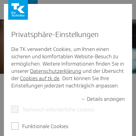
Presse und Politik
Privat­sphäre-Einstel­lungen
Die TK verwendet Cookies, um Ihnen einen
sicheren und komfortablen Website-Besuch zu
ermöglichen. Weitere Informationen finden Sie in
unserer
Datenschutzerklärung
und der Übersicht
der
Cookies auf tk.de
. Dort können Sie Ihre
Presse und Politik
/
Themen von A - Z
Einstellungen jederzeit nachträglich anpassen.
Gesund­heits­karte
Details anzeigen
Technisch erforderliche Cookies
Zu den Nutzungsbedingungen
Funktionale Cookies