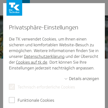
Presse und Politik
Privat­sphäre-Einstel­lungen
Die TK verwendet Cookies, um Ihnen einen
sicheren und komfortablen Website-Besuch zu
ermöglichen. Weitere Informationen finden Sie in
unserer
Datenschutzerklärung
und der Übersicht
der
Cookies auf tk.de
. Dort können Sie Ihre
Presse und Politik
/
Veranstaltungen
Einstellungen jederzeit nachträglich anpassen.
Ernäh­rungs­studie - Pres­se­kon­
Details anzeigen
fe­renz vom 29.11.2023
Technisch erforderliche Cookies
Gesund geht vor lecker! Fast die Hälfte der
Deutschen legt Wert auf gesunde Ernährung. Eine
Funktionale Cookies
Tendenz, die in den letzten Jahren immer mehr