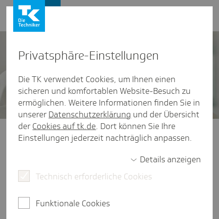
Presse und Politik
Privat­sphäre-Einstel­lungen
Die TK verwendet Cookies, um Ihnen einen
sicheren und komfortablen Website-Besuch zu
ermöglichen. Weitere Informationen finden Sie in
unserer
Datenschutzerklärung
und der Übersicht
der
Cookies auf tk.de
. Dort können Sie Ihre
Presse und Politik
/
Veranstaltungen
Einstellungen jederzeit nachträglich anpassen.
TK-Gesund­heits­re­port 2023 -
Details anzeigen
Pres­se­kon­fe­renz vom
Technisch erforderliche Cookies
28.6.2023
Funktionale Cookies
Prüfungsdruck, Zukunftsängste, finanzielle Sorgen
und nicht zuletzt die Auswirkungen der