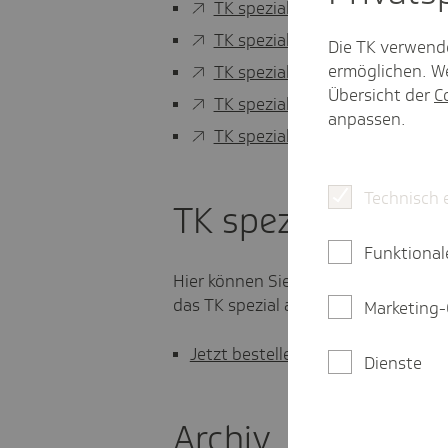
TK spezial Berlin Brandenbur
TK spezial Berlin Brandenbur
Die TK verwend
ermöglichen. We
TK spezial Berlin Brandenbur
Übersicht der
C
TK spezial Berlin Brandenbur
anpassen.
TK spezial Berlin Brandenbur
Technisch 
TK spezial abonni
Funktional
Hier können Sie sich direkt anmelde
das TK spezial abbestellen.
Marketing-
Jetzt bestellen
Dienste
Archiv