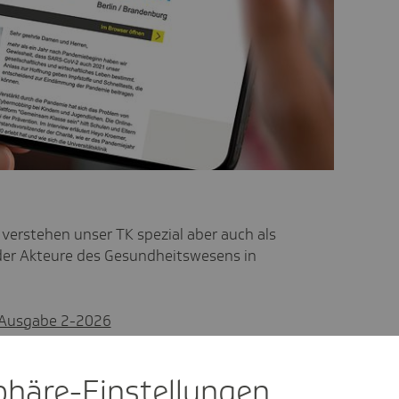
 verstehen unser TK spezial aber auch als
er Akteure des Gesundheitswesens in
g Ausgabe 2-2026
g Ausgabe 1-2026
g Ausgabe 4-2025
sphäre-Einstel­lungen