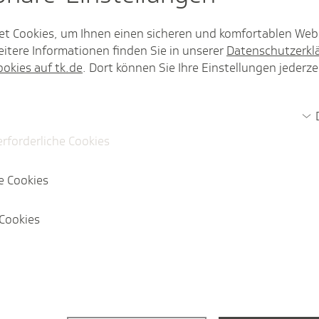
g Ausgabe 3-2025
g Ausgabe 2-2025
et Cookies, um Ihnen einen sicheren und komfortablen Web
itere Informationen finden Sie in unserer
Datenschutzerkl
g Ausgabe 1-2025
ookies auf tk.de
. Dort können Sie Ihre Einstellungen jederze
g Ausgabe 4-2024
g Ausgabe 3-2024
erforderliche Cookies
eren
e Cookies
n, Ihre persönlichen Daten ändern oder
Cookies