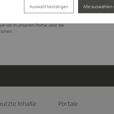
Auswahl bestätigen
Alle auswählen 
ind frühere Ausgaben aktuell nicht mehr
chritt für Schritt wieder füllen. Die Artikel
ie vor in unserem Portal über die
tionen.
nutzte Inhalte
Portale