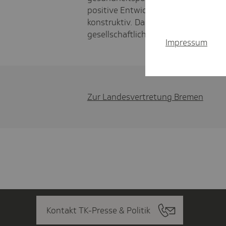
positive Entwicklungen voranzutreib
konstruktiv. Das ist unsere Vorstel
gesellschaftlichem Engagement.
Impressum
Zur Landesvertretung Bremen
Kontakt TK-Presse & Politik