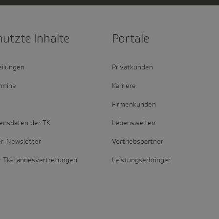
nutzte Inhalte
Portale
eilungen
Privatkunden
rmine
Karriere
Firmenkunden
ensdaten der TK
Lebenswelten
er-Newsletter
Vertriebspartner
r TK-Landesvertretungen
Leistungserbringer