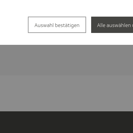
en. Wir agieren zuverlässig und
lung von sozialer Verantwortung und
Auswahl bestätigen
Alle auswählen 