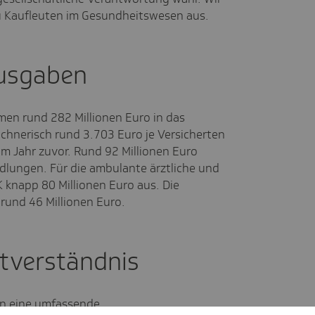
u Kaufleuten im Gesundheitswesen aus.
Ausgaben
men rund 282 Millionen Euro in das
hnerisch rund 3.703 Euro je Versicherten
im Jahr zuvor. Rund 92 Millionen Euro
dlungen. Für die ambulante ärztliche und
 knapp 80 Millionen Euro aus. Die
 rund 46 Millionen Euro.
tverständnis
en eine umfassende