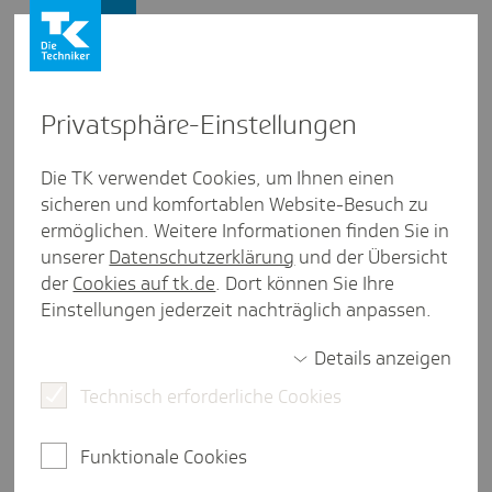
Presse und Politik
Privat­sphäre-Einstel­lungen
Presse und Politik
/
Datenschutz und Informationsfreiheit
Die TK verwendet Cookies, um Ihnen einen
sicheren und komfortablen Website-Besuch zu
Daten­schutz­er­klä­rung der TK-
ermöglichen. Weitere Informationen finden Sie in
App gültig bis Version 6.14.0
unserer
Datenschutzerklärung
und der Übersicht
der
Cookies auf tk.de
. Dort können Sie Ihre
mehr als 10 Minuten Lesezeit
Einstellungen jederzeit nachträglich anpassen.
Mit der TK-App können Sie als TK-Versicherter
Details anzeigen
zukünftig diverse Services und Angebote, wie
etwa das Verschicken einer Krankmeldung, auch
Technisch erforderliche Cookies
mobil von zuhause oder unterwegs nutzen. Diese
Datenschutzerklärung bezieht sich ausschließlich
Funktionale Cookies
auf die Nutzung der TK-App.