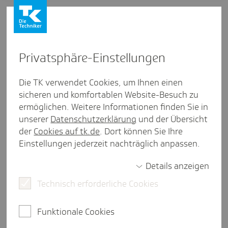
Privat­sphäre-Einstel­lungen
Firmenkunden
/
TK-Service Ausland
Die TK verwendet Cookies, um Ihnen einen
sicheren und komfortablen Website-Besuch zu
Deutsch­land und Nieder­lande:
ermöglichen. Weitere Informationen finden Sie in
34-Tage-Home-Office-Rege­lung
unserer
Datenschutzerklärung
und der Übersicht
der
Cookies auf tk.de
. Dort können Sie Ihre
für Grenz­pend­ler:innen
Einstellungen jederzeit nachträglich anpassen.
Details anzeigen
Technisch erforderliche Cookies
eine Minute Lesezeit
Home-Office wird in der deutsch-niederländischen
Funktionale Cookies
Grenzregion einfacher: Seit dem 1. Januar 2026