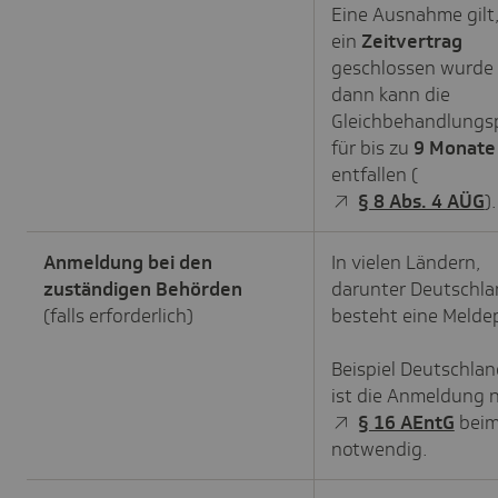
Eine Ausnahme gilt
ein
Zeitvertrag
geschlossen wurde 
dann kann die
Gleichbehandlungsp
für bis zu
9 Monate
entfallen (
§ 8 Abs. 4 AÜG
).
Anmeldung bei den
In vielen Ländern,
zuständigen Behörden
darunter Deutschla
(falls erforderlich)
besteht eine Meldep
Beispiel Deutschlan
ist die Anmeldung 
§ 16 AEntG
beim
notwendig.