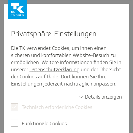
Privat­sphäre-Einstel­lungen
Firmenkunden
/
TK-Service Ausland
Die TK verwendet Cookies, um Ihnen einen
sicheren und komfortablen Website-Besuch zu
Arbeit­neh­mer­über­las­sung aus
ermöglichen. Weitere Informationen finden Sie in
dem Ausland: Was Sie wissen
unserer
Datenschutzerklärung
und der Übersicht
der
Cookies auf tk.de
. Dort können Sie Ihre
müssen
Einstellungen jederzeit nachträglich anpassen.
Details anzeigen
Technisch erforderliche Cookies
2 Minuten Lesezeit
Die grenzüberschreitende
Funktionale Cookies
Arbeitnehmerüberlassung - also das Entleihen von