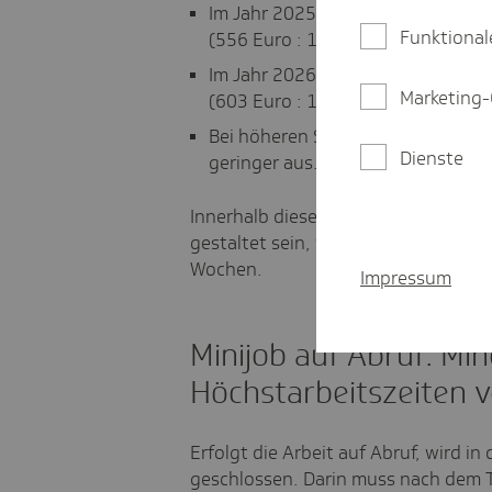
Im Jahr 2025 können Minijobber 
Funktional
(556 Euro : 12,82 Euro).
Im Jahr 2026 können Minijobber 
Marketing-
(603 Euro : 13,90 Euro).
Bei höheren Stundenlöhnen fällt 
Dienste
geringer aus.
Innerhalb dieses Rahmens darf die w
gestaltet sein, wie zum Beispiel bei 
Wochen.
Impressum
Minijob auf Abruf: Mi
Höchstarbeitszeiten 
Erfolgt die Arbeit auf Abruf, wird i
geschlossen. Darin muss nach dem T