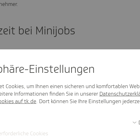
tnehmer.
eit bei Minijobs
sphäre-Einstel­lungen
entiert sich am gesetzlichen Mindestlohn.
die Minijobgrenze angehoben. Ab dem 1.
et Cookies, um Ihnen einen sicheren und komfortablen Web
bei
13,90 Euro
(2025: 12,82 Euro). Die
itere Informationen finden Sie in unserer
Datenschutzerkl
25: 556 Euro) pro Monat.
ookies auf tk.de
. Dort können Sie Ihre Einstellungen jederze
ip keine besondere Begrenzung der
t sich aus dem Mindestlohn doch eine
erforderliche Cookies