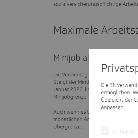
sozialversicherungspflichtige Arbei
Maximale Arbeitsz
Minijob allgemein
Privat­
Die Verdienstgrenze für Minijobs ori
Steigt der Mindestlohn, wird auch 
Die TK verwend
Januar 2026 liegt der Mindestlohn 
ermöglichen. We
Minijobgrenze liegt bei
603 Euro
(20
Übersicht der
C
anpassen.
Auch wenn es bei Minijobs im Prinz
monatlichen Arbeitszeit gibt, ergib
Obergrenze:
Technisch 