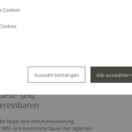
monatlich maximal 43,37 Stunden arbeiten
e Cookies
monatlich maximal 43,38 Stunden arbeiten
Cookies
die monatliche Arbeitszeit entsprechend
öchentliche Arbeitszeit auch flexibel
einer Arbeitszeit von 20 Stunden alle 2
Auswahl bestätigen
Alle auswählen 
ndest- und
vereinbaren
n der Regel eine Abrufvereinbarung
zBfG eine bestimmte Dauer der täglichen