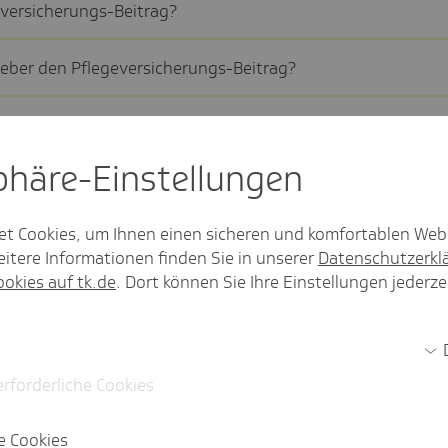
­ver­si­che­rungs-Beitrag?
ber den Pfle­ge­ver­si­che­rungs-Beitrag?
äge für meine Beschäf­tigten berech­nen. Wie erfahre ich,
 Abschläge einbe­ziehen muss?
sphäre-Einstel­lungen
nnen Kinder beim Pfle­ge­ver­si­che­rungs-Beitrag ange­
et Cookies, um Ihnen einen sicheren und komfortablen Web
itere Informationen finden Sie in unserer
Datenschutzerkl
ookies auf tk.de
. Dort können Sie Ihre Einstellungen jederze
r Pfle­ge­ver­si­che­rung gilt für Beschäf­tigte mit einem Kind?
n?
ür Abschläge berück­sich­tigt?
erforderliche Cookies
Mehr anzeigen
e Cookies