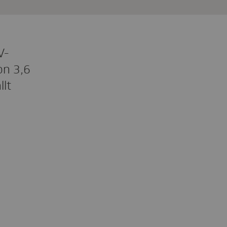
V-
on 3,6
llt