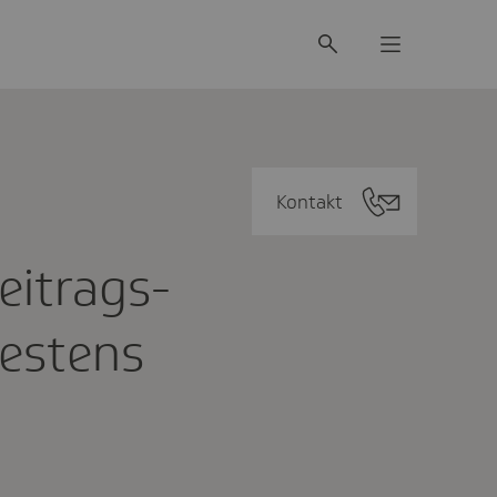
Kontakt
Beitrags­
es­tens