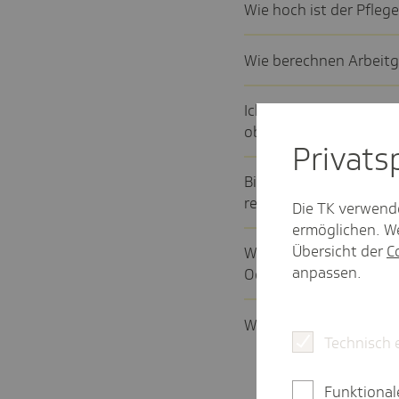
Wie hoch ist der Pfle­ge
Wie berechnen Arbeit­ge
Ich möchte die PV-Beitr
ob ich Zuschläge oder
Privat­
Bis zu welchem Alter kö
rechnet werden?
Die TK verwend
ermöglichen. We
Übersicht der
C
Welcher Beitrags­satz zu
anpassen.
Oder mehreren Kinder
Welche Kinder werden f
Technisch 
Funktional