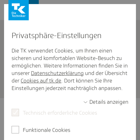
Firmenkunden
Kontakt
Privat­sphäre-Einstel­lungen
Die TK verwendet Cookies, um Ihnen einen
Firmenkunden
/
Umlagen U1, U2 und Insolvenzgeld
sicheren und komfortablen Website-Besuch zu
Wie infor­miere ich meine Arbeit­
ermöglichen. Weitere Informationen finden Sie in
unserer
Datenschutzerklärung
und der Übersicht
nehmer über das Thema Insol­
der
Cookies auf tk.de
. Dort können Sie Ihre
venz­geld?
Einstellungen jederzeit nachträglich anpassen.
Details anzeigen
Sollten Sie als Arbeitgeber in Insolvenz
Technisch erforderliche Cookies
gehen, steht Ihren Arbeitnehmern
möglicherweise Insolvenzgeld zu. Mit
Funktionale Cookies
unserem Beratungsblatt können Sie Ihre