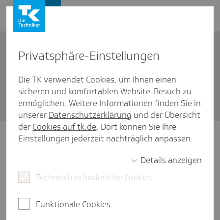
Firmenkunden
Kontakt
Privat­sphäre-Einstel­lungen
Die TK verwendet Cookies, um Ihnen einen
Firmenkunden
/
Versicherung
sicheren und komfortablen Website-Besuch zu
Pfle­ge­zeit
ermöglichen. Weitere Informationen finden Sie in
unserer
Datenschutzerklärung
und der Übersicht
der
Cookies auf tk.de
. Dort können Sie Ihre
Einstellungen jederzeit nachträglich anpassen.
Details anzeigen
Können Arbeitgeber das Gehalt eines
Technisch erforderliche Cookies
Arbeitnehmers während der Familienpflegezeit
aufstocken?
Funktionale Cookies