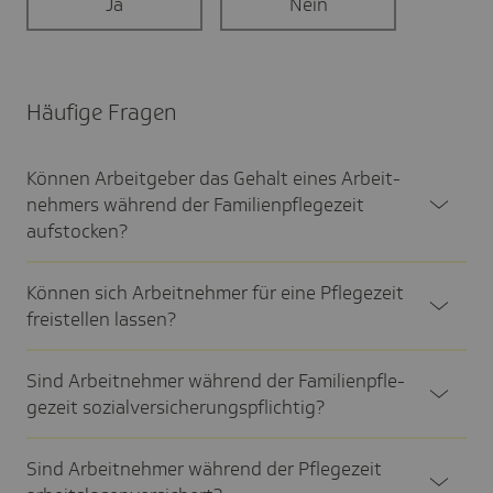
Ja
Nein
Häufige Fragen
Können Arbeit­geber das Gehalt eines Arbeit­
neh­mers während der Fami­li­en­pfle­ge­zeit
aufsto­cken?
Können sich Arbeit­nehmer für eine Pfle­ge­zeit
frei­stellen lassen?
Sind Arbeit­nehmer während der Fami­li­en­pfle­
ge­zeit sozi­al­ver­si­che­rungs­pflich­tig?
Sind Arbeit­nehmer während der Pfle­ge­zeit