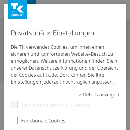
Firmenkunden
Kontakt
Privat­sphäre-Einstel­lungen
Die TK verwendet Cookies, um Ihnen einen
Firmenkunden
/
Pflegezeit
sicheren und komfortablen Website-Besuch zu
Was ist die "bezahlte Pfle­ge­
ermöglichen. Weitere Informationen finden Sie in
unserer
Datenschutzerklärung
und der Übersicht
zeit" und wer trägt die Kosten?
der
Cookies auf tk.de
. Dort können Sie Ihre
Einstellungen jederzeit nachträglich anpassen.
Beschäftigte können sich für bis zu zehn
Details anzeigen
Arbeitstage von der Arbeit freistellen lassen,
Technisch erforderliche Cookies
um akut die Pflege eines nahen Angehörigen
zu organisieren. In dieser Zeit zahlen Sie als
Arbeitgeber in der Regel kein Entgelt.
Funktionale Cookies
Stattdessen haben pflegende Angehörige