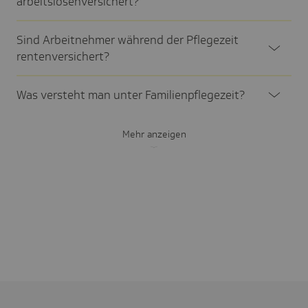
arbeits­lo­sen­ver­si­chert?
Sind Arbeit­nehmer während der Pfle­ge­zeit
renten­ver­si­chert?
Was versteht man unter Fami­li­en­pfle­ge­zeit?
Mehr anzeigen