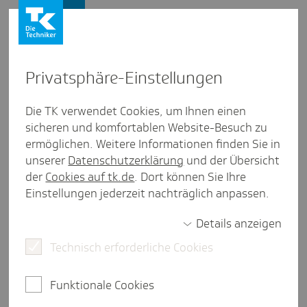
Firmenkunden
Privat­sphäre-Einstel­lungen
Firmenkunden
/
TK-Service Ausland
Die TK verwendet Cookies, um Ihnen einen
sicheren und komfortablen Website-Besuch zu
Sozi­al­ver­si­che­rung: Kein
ermöglichen. Weitere Informationen finden Sie in
Firmen­sitz in Deutsch­land? So
unserer
Datenschutzerklärung
und der Übersicht
der
Cookies auf tk.de
. Dort können Sie Ihre
melden Sie Mitar­bei­tende
Einstellungen jederzeit nachträglich anpassen.
korrekt an
Details anzeigen
Technisch erforderliche Cookies
3 Minuten Lesezeit
Funktionale Cookies
Beschäftigte unterliegen in Deutschland der