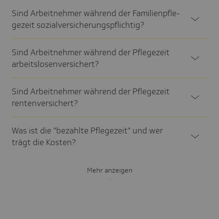
Sind Arbeit­nehmer während der Fami­li­en­pfle­
ge­zeit sozi­al­ver­si­che­rungs­pflich­tig?
Sind Arbeit­nehmer während der Pfle­ge­zeit
arbeits­lo­sen­ver­si­chert?
Sind Arbeit­nehmer während der Pfle­ge­zeit
renten­ver­si­chert?
Was ist die "bezahlte Pfle­ge­zeit" und wer
trägt die Kosten?
Mehr anzeigen