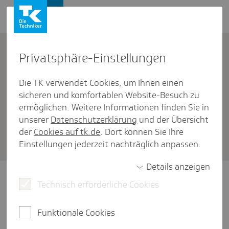
Firmenkunden
Kontakt
Privat­sphäre-Einstel­lungen
Die TK verwendet Cookies, um Ihnen einen
Firmenkunden
/
Pflegezeit
sicheren und komfortablen Website-Besuch zu
Wie können sich Arbeit­nehmer
ermöglichen. Weitere Informationen finden Sie in
unserer
Datenschutzerklärung
und der Übersicht
während der Pfle­ge­zeit kran­
der
Cookies auf tk.de
. Dort können Sie Ihre
ken- und pfle­ge­ver­si­chern?
Einstellungen jederzeit nachträglich anpassen.
Details anzeigen
Wer sich während der Pflegezeit voll von der
Technisch erforderliche Cookies
Arbeit freistellen lässt, kann sich in der
Kranken- und Pflegeversicherung auf
Funktionale Cookies
verschiedenen Wegen versichern: zum