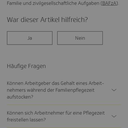
Familie und zivilgesellschaftliche Aufgaben (
BAFzA
).
War dieser Artikel hilf­reich?
Ja
Nein
Häufige Fragen
Können Arbeit­geber das Gehalt eines Arbeit­
neh­mers während der Fami­li­en­pfle­ge­zeit
aufsto­cken?
Können sich Arbeit­nehmer für eine Pfle­ge­zeit
frei­stellen lassen?