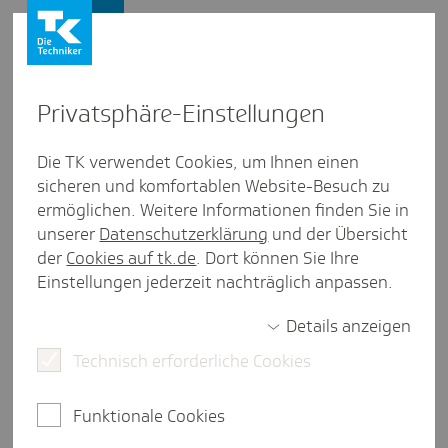
Presse und Politik
Privat­sphäre-Einstel­lungen
Die TK in Sach­sen-Anhalt
Die TK verwendet Cookies, um Ihnen einen
sicheren und komfortablen Website-Besuch zu
Die TK ist eine gesetzliche Krankenkasse, die in
ermöglichen. Weitere Informationen finden Sie in
Sachsen-Anhalt rund 154.500 Menschen
unserer
Datenschutzerklärung
und der Übersicht
versichert.
der
Cookies auf tk.de
. Dort können Sie Ihre
Einstellungen jederzeit nachträglich anpassen.
In Sachsen-Anhalt arbeiten 213 Mitarbeiterinnen
und Mitarbeiter. Darüber hinaus nehmen wir unsere
Details anzeigen
gesellschaftliche Verantwortung wahr. Wir bilden
Technisch erforderliche Cookies
jedes Jahr junge Menschen zu Kaufleuten im
Gesundheitswesen aus.
Funktionale Cookies