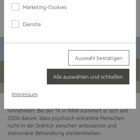
angemessen versorgt, weil es Reibungsverluste
Marketing-Cookies
zwischen Kliniken und niedergelassenen Ärzten
gibt.
Dienste
Auswahl bestätigen
Alle auswählen und schließen
Impressum
Jürgen Medenbach will das nicht einfach
hinnehmen. Bei der TK in NRW kümmert er sich seit
2004 darum, dass psychisch erkrankte Menschen
nicht in der Drehtür zwischen ambulanter und
stationärer Behandlung steckenbleiben.