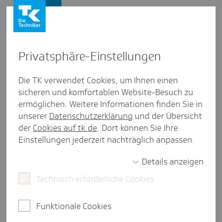
Presse und Politik
Privat­sphäre-Einstel­lungen
Presse und Politik
Die TK verwendet Cookies, um Ihnen einen
sicheren und komfortablen Website-Besuch zu
Artikel aus Nord­rhein-West­falen
ermöglichen. Weitere Informationen finden Sie in
Ganz nah dran und pass­ge­nau:
unserer
Datenschutzerklärung
und der Übersicht
Hilfe für die Seele
der
Cookies auf tk.de
. Dort können Sie Ihre
Einstellungen jederzeit nachträglich anpassen.
Details anzeigen
weniger als eine Minute Lesezeit
Technisch erforderliche Cookies
Für psychisch erkrankte Menschen in Nordrhein-
Westfalen (NRW) gibt es vielfältige
Funktionale Cookies
Behandlungsangebote - ambulant und stationär.
Trotzdem werden diese Patienten häufig nicht