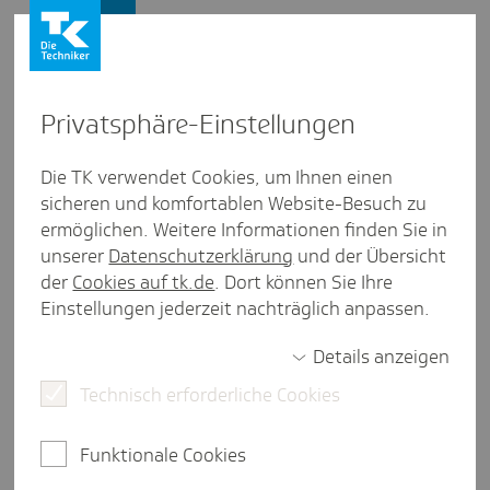
Presse und Politik
Privat­sphäre-Einstel­lungen
Presse und Politik
/
Telemedizin
Die TK verwendet Cookies, um Ihnen einen
sicheren und komfortablen Website-Besuch zu
Inter­view aus Schles­wig-Holstein
ermöglichen. Weitere Informationen finden Sie in
Online-Haut­check: Derma­to­
unserer
Datenschutzerklärung
und der Übersicht
login über digi­talen Fort­schritt
der
Cookies auf tk.de
. Dort können Sie Ihre
Einstellungen jederzeit nachträglich anpassen.
Details anzeigen
2 Minuten Lesezeit
Technisch erforderliche Cookies
Im Interview spricht Hautärztin Dr. Florine Fischer
aus Wedel über den Nutzen aber auch die Grenzen
Funktionale Cookies
digitaler Anwendungen für die Dermatologie.