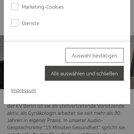
Gespräch mit Susanne Hertzer, TK-Chefin in Berlin
Marketing-Cookies
und Brandenburg, über ihre Arbeit in der KV und
als niedergelassene Ärztin.
Dienste
Auswahl bestätigen
Alle auswählen und schließen
Impressum
Dr. Christiane Wessel möchte beides nicht missen: In
der KV Berlin ist sie als stellvertretende Vorsitzende
aktiv, als Gynäkologin arbeitet sie seit mehr als 30
Jahren in eigener Praxis. In unserer Audio-
Gesprächsreihe "15 Minuten Gesundheit" spricht sie