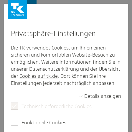
Presse und Politik
Privat­sphäre-Einstel­lungen
Presse und Politik
/
Gesundheitspolitik
Die TK verwendet Cookies, um Ihnen einen
sicheren und komfortablen Website-Besuch zu
Artikel aus Berlin/Bran­den­burg
ermöglichen. Weitere Informationen finden Sie in
"Ich wünsche mir mehr Digi­ta­li­
unserer
Datenschutzerklärung
und der Übersicht
sie­rung."
der
Cookies auf tk.de
. Dort können Sie Ihre
Einstellungen jederzeit nachträglich anpassen.
Details anzeigen
weniger als eine Minute Lesezeit
Technisch erforderliche Cookies
Gremienarbeit ist wichtig - und kann auch Spaß
machen, sagt Dr. Christiane Wessel. Die
Funktionale Cookies
stellvertretende Vorsitzende der Kassenärztlichen
Vereinigung Berlin (KV Berlin) redet im Audio-