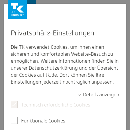
Presse und Politik
Privat­sphäre-Einstel­lungen
Presse und Politik
/
Gesundheitspolitik
Die TK verwendet Cookies, um Ihnen einen
sicheren und komfortablen Website-Besuch zu
Inter­view aus Baden-Würt­tem­berg
ermöglichen. Weitere Informationen finden Sie in
#50Me­termit - Themen die
unserer
Datenschutzerklärung
und der Übersicht
bewegen
der
Cookies auf tk.de
. Dort können Sie Ihre
Einstellungen jederzeit nachträglich anpassen.
Details anzeigen
2 Minuten Lesezeit
Technisch erforderliche Cookies
Die TK-Landesvertretung im aktiven Dialog mit
Entscheidungsträgerinnen und -trägern aus der
Funktionale Cookies
Politik und dem Gesundheitswesen in Baden-
Württemberg.