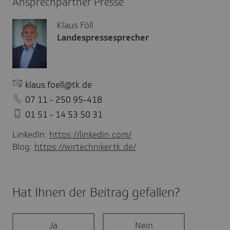
Ansprechpartner Presse
Klaus Föll
Landespressesprecher
klaus.foell@tk.de
07 11 - 250 95-418
01 51 - 14 53 50 31
LinkedIn:
https://linkedin.com/
Blog:
https://wirtechniker.tk.de/
Hat Ihnen der Beitrag gefal­len?
Ja
Nein