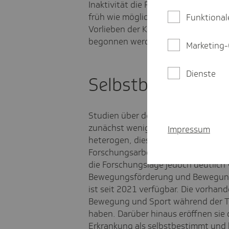
Inaktivität die Patientinnen und Pati
früh wie möglich mit einer individue
Funktional
Vorlieben der Kinder und Jugendli
begonnen werden", sagt Wulftange.
Marketing-
Dienste
Selbstbestimmt u
Studien über den Erfolg von Sportth
zunächst wenige. "Die Altersgruppen
Impressum
heterogen, dies erschwert die Durc
Forschungsarbeiten", erklärt Söntge
die Forschungslage jedoch deutlich 
Bewegungsförderung und Bewegungst
ist seit 2021 verfügbar. Die vorha
Bewegung und Sport während der The
haben. Darüber hinaus eröffnen sie 
Erkrankung als selbstbestimmt und 