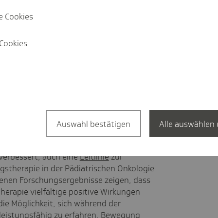
enten also zusätzlich. "Deshalb sollte so
ll an den Zustand, das Alter und die
e Cookies
chen angepassten Bewegungsförderung
Cookies
nd leistungsfähig
erapie bei Kindern mit Krebs gab es
 und Krankheitsbilder sind sehr
Auswahl bestätigen
Alle auswählen 
hführung von qualitativ hochwertigen
rath. "In den vergangenen Jahren hat sich
verbessert, auch eine
Leitlinie
zur
herapie in der Pädiatrischen Onkologie
ndenen Forschungsergebnisse zeigen, dass
rapie vielfältige positive Wirkungen
die Möglichkeit, sich während der
leistungsfähig zu erfahren. Bewegung