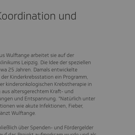
Koordination und
s Wulftange arbeitet sie auf der
linikums Leipzig. Die Idee der speziellen
wa 25 Jahren. Damals entwickelte
 der Kinderkrebsstation ein Programm,
der kinderonkologischen Krebstherapie in
 aus altersgerechtem Kraft- und
ungen und Entspannung. "Natürlich unter
ionen wie akute Infektionen, Fieber,
gänzt Wulftange.
ließlich über Spenden- und Fördergelder
 auf das Projekt aufmerksam wurde und als