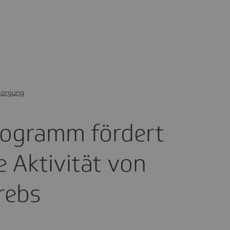
sorgung
ro­gramm fördert
e Akti­vität von
rebs