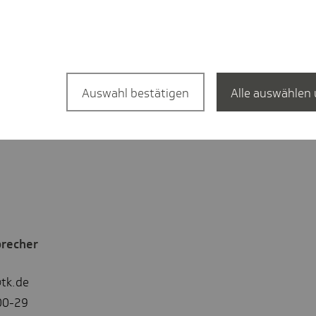
 der Jugendlichen zwischen 14 und 20
l Opfer einer Cybermobbing-Attacke. In
ozent. Jeder fünfte Schüler wurde im
ht oder beleidigt. Jeder Sechste litt unter
rozent kam es zu einem Missbrauch der
Auswahl bestätigen
Alle auswählen 
precher
tk.de
00-29