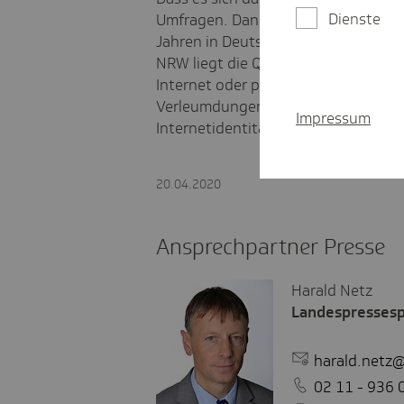
Dienste
Umfragen. Danach waren 32 Prozent
Jahren in Deutschland bereits einma
NRW liegt die Quote sogar bei 36 Pr
Internet oder per Handy direkt bedro
Verleumdungen und bei rund zehn P
Impressum
Internetidentität.
20.04.2020
Ansprechpartner Presse
Harald Netz
Landespresses
harald.netz@
02 11 - 936 