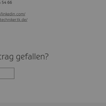
5 54 66
//linkedin.com/
techniker.tk.de/
rag gefal­len?