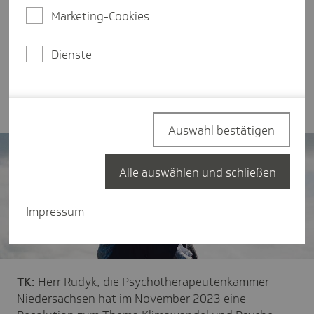
spricht im Interview über die Bedeutung des
Marketing-Cookies
Klimawandels für unsere Gesundheit, eine kürzlich
verabschiedete Resolution der niedersächsischen
Dienste
Psychotherapeutenkammer und darüber, wie eine
psychische Belastung frühzeitig erkannt bzw.
vermieden werden kann.
Auswahl bestätigen
Alle auswählen und schließen
Impressum
TK:
Herr Rudyk, die Psychotherapeutenkammer
Niedersachsen hat im November 2023 eine