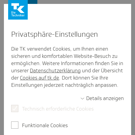
Presse und Politik
Privat­sphäre-Einstel­lungen
Presse und Politik
/
Gesund leben
Die TK verwendet Cookies, um Ihnen einen
sicheren und komfortablen Website-Besuch zu
Inter­view aus Nieder­sachsen
ermöglichen. Weitere Informationen finden Sie in
Klima­wandel und Psyche: "Fünf
unserer
Datenschutzerklärung
und der Übersicht
Fragen an ..." Roman Rudyk
der
Cookies auf tk.de
. Dort können Sie Ihre
Einstellungen jederzeit nachträglich anpassen.
Details anzeigen
3 Minuten Lesezeit
Technisch erforderliche Cookies
Der Klimawandel ist allgegenwärtig und kann auch
für unsere Psyche eine Belastung darstellen.
Funktionale Cookies
Roman Rudyk, Präsident der
Psychotherapeutenkammer Niedersachsen,