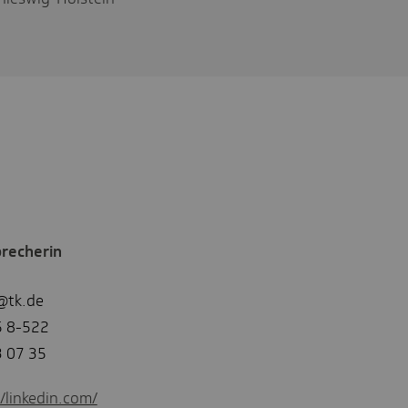
recherin
@tk.de
5 8-522
3 07 35
//linkedin.com/