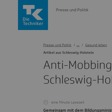
Presse und Politik
Presse und Politik
/
Gesund leben
Artikel aus Schles­wig-Holstein
Anti-Mobbing-
Schles­wig-Ho
eine Minute Lesezeit
Gemeinsam mit dem Bildungsminist