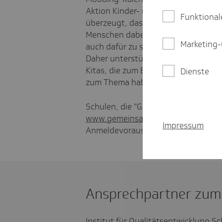
Aktion Kinder- und Jugendschutz gef
Funktional
überzeugt, dass es als Krankenkasse 
Menschen dabei zu unterstützen, w
Marketing-
auch dafür zu sorgen, das Krankheit
Daher unterstützt die TK auch zahlr
Kitas, die zum Beispiel gesunde E
Dienste
zum Thema haben.
Schulen, die "Gemeinsam Klasse sein
www.gemeinsam-klasse-sein.de
übe
Impressum
Anmeldevoraussetzungen informier
Ansprechpartner zum 
Institut für Qualitätsentwicklung S