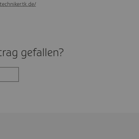
techniker.tk.de/
rag gefal­len?