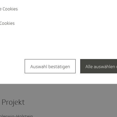
ertigt werden. Die TK ist davon
e Cookies
nicht nur ihr Auftrag ist, erkrankte
ieder gesund zu werden, sondern eben
Cookies
en gar nicht erst entstehen können.
eiche weitere Projekte an Schulen und
rnährung, Medienkompetenz oder Bewegung
" nutzen wollen, können sich unter
r das Projekt und die
Auswahl bestätigen
Alle auswählen 
en.
Projekt
chleswig-Holstein