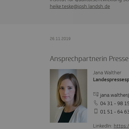
heike.teske@iqsh.landsh.de
26.11.2019
Ansprechpartnerin Presse
Jana Walther
Landespressesp
jana.walther
04 31 - 98 1
01 51 - 64 6
LinkedIn:
https: