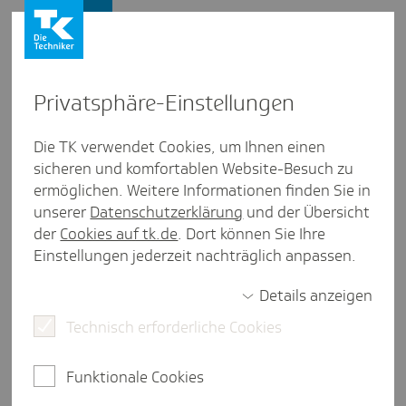
Presse und Politik
Privat­sphäre-Einstel­lungen
Presse und Politik
/
Gesundheitsstudien
Die TK verwendet Cookies, um Ihnen einen
sicheren und komfortablen Website-Besuch zu
Artikel aus Saar­land
ermöglichen. Weitere Informationen finden Sie in
Cyber­mob­bing während der
unserer
Datenschutzerklärung
und der Übersicht
Corona-Krise
der
Cookies auf tk.de
. Dort können Sie Ihre
Einstellungen jederzeit nachträglich anpassen.
Details anzeigen
2 Minuten Lesezeit
Technisch erforderliche Cookies
In der Corona-Krise haben die Probleme durch
Cyber-Mobbing zugenommen. Laut einer Studie
Funktionale Cookies
sind 17,3 Prozent der befragten Schülerinnen und
Schüler betroffen.