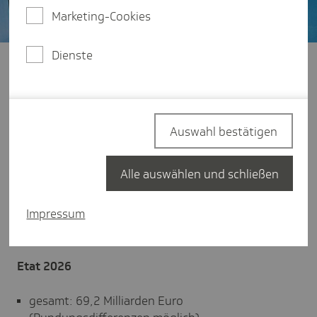
Marketing-Cookies
Dienste
Privatkundinnen und -kunden
zahlende Mitglieder: 9,7 Millionen
beitragsfrei versicherte Angehörige: 2,8 Millionen
Auswahl bestätigen
Versicherte insgesamt: 12,4 Millionen
(Rundungsdifferenzen möglich)
Alle auswählen und schließen
Firmenkundinnen und -kunden
Impressum
0,8 Millionen
Etat 2026
gesamt: 69,2 Milliarden Euro