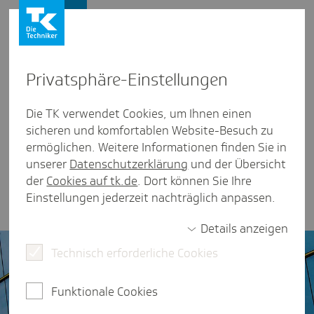
Presse und Politik
Privat­sphäre-Einstel­lungen
Unter­neh­mens­daten
Die TK verwendet Cookies, um Ihnen einen
sicheren und komfortablen Website-Besuch zu
Wie viele Kundinnen und Kunden hat die Techniker
ermöglichen. Weitere Informationen finden Sie in
Krankenkasse? Wie viele ehrenamtliche
unserer
Datenschutzerklärung
und der Übersicht
Beraterinnen und Berater gibt es? Alle
der
Cookies auf tk.de
. Dort können Sie Ihre
Unternehmensdaten der TK im Überblick.
Einstellungen jederzeit nachträglich anpassen.
Details anzeigen
Technisch erforderliche Cookies
Funktionale Cookies