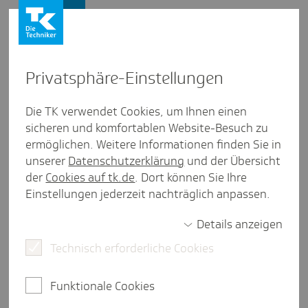
Presse und Politik
Privat­sphäre-Einstel­lungen
Presse und Politik
Die TK verwendet Cookies, um Ihnen einen
sicheren und komfortablen Website-Besuch zu
Artikel aus Sach­sen-Anhalt
ermöglichen. Weitere Informationen finden Sie in
Psycho­kar­dio­logie - Herz und
unserer
Datenschutzerklärung
und der Übersicht
Seele im Takt
der
Cookies auf tk.de
. Dort können Sie Ihre
Einstellungen jederzeit nachträglich anpassen.
Details anzeigen
eine Minute Lesezeit
Technisch erforderliche Cookies
Um Herz-Kreislauf-Patienten bei psychischen
Problemen zu unterstützen, hat die TK einen
Funktionale Cookies
besonderen Vertrag geschlossen.