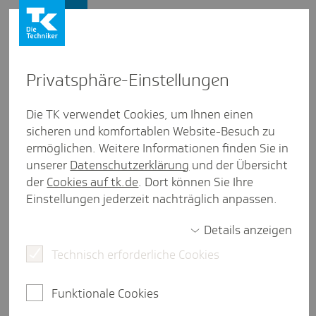
Presse und Politik
Privat­sphäre-Einstel­lungen
Presse und Politik
/
Digitaler Fortschritt
Die TK verwendet Cookies, um Ihnen einen
sicheren und komfortablen Website-Besuch zu
Artikel aus Berlin/Bran­den­burg
ermöglichen. Weitere Informationen finden Sie in
Präven­tion mit Apps und Virtual
unserer
Datenschutzerklärung
und der Übersicht
Reality
der
Cookies auf tk.de
. Dort können Sie Ihre
Einstellungen jederzeit nachträglich anpassen.
Details anzeigen
2 Minuten Lesezeit
Technisch erforderliche Cookies
"Prävention und Patient Empowerment" - unter
diesem Motto stand das Barcamp Health
Funktionale Cookies
Innovation 2025. Start-ups, Expertinnen und
Wissenschaftler wollen mit vielen innovativen