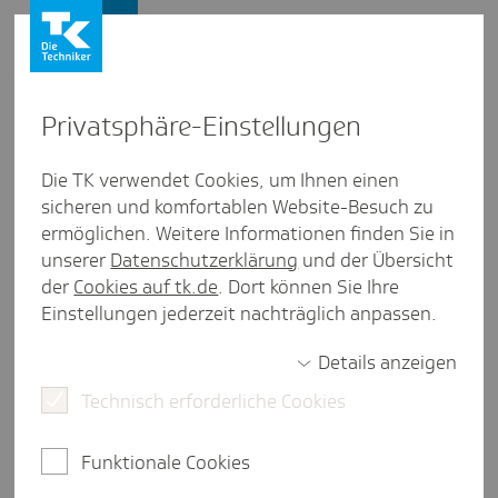
Presse und Politik
Privat­sphäre-Einstel­lungen
Presse und Politik
/
Elektronische Patientenakte
Die TK verwendet Cookies, um Ihnen einen
sicheren und komfortablen Website-Besuch zu
Inter­view aus Hessen
ermöglichen. Weitere Informationen finden Sie in
"Die Anbin­dung der Kliniken
unserer
Datenschutzerklärung
und der Übersicht
kann ein Zugpferd für die ePA
der
Cookies auf tk.de
. Dort können Sie Ihre
Einstellungen jederzeit nachträglich anpassen.
sein"
Details anzeigen
Technisch erforderliche Cookies
6 Minuten Lesezeit
Interview mit Peter Franz, Hausarzt in Katzenfurt,
Funktionale Cookies
über die ePA für alle.