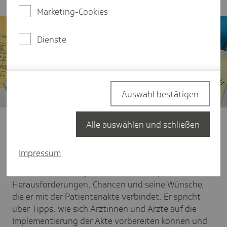
Marketing-Cookies
Dienste
Auswahl bestätigen
Peter Franz ist Hausarzt in Katzenfurt im Lahn-Dill-
Alle auswählen und schließen
Kreis und startbereit für die sogenannte "ePA für
alle" ab 2025. Zugleich ist er noch zurückhaltend,
Impressum
was die Erwartungen an die neue ePA (elektronische
Patientenakte) angeht. Im Interview spricht er über
Herausforderungen, Chancen und seine Wünsche,
die er mit der Patientenakte verbindet. Er spricht
über Tipps, wie sich Ärztinnen und Ärzte auf die
Implementierung der Akte vorbereiten können und