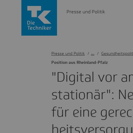
Presse und Politik
Presse und Politik
/
Gesundheitspolit
Posi­tion aus Rhein­land-Pfalz
"Digital vor a
statio­när": 
für eine gere
heits­ver­sor­g