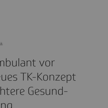
ik
mbu­lant vor
Neues TK-Konzept
ch­tere Gesund­
ung