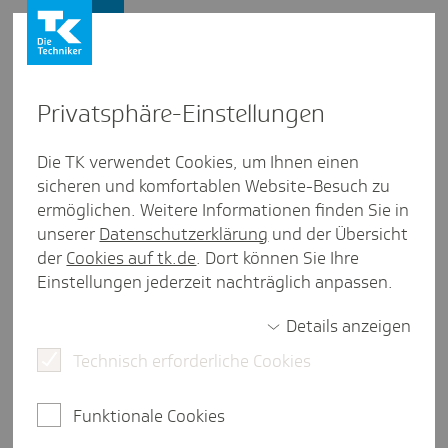
Presse und Politik
Privat­sphäre-Einstel­lungen
Presse und Politik
/
Nachhaltigkeit
Die TK verwendet Cookies, um Ihnen einen
sicheren und komfortablen Website-Besuch zu
Inter­view aus Bayern
ermöglichen. Weitere Informationen finden Sie in
"Ein Hitzetag kostet Deutsch­
unserer
Datenschutzerklärung
und der Übersicht
land über 400 Millionen Euro"
der
Cookies auf tk.de
. Dort können Sie Ihre
Einstellungen jederzeit nachträglich anpassen.
Details anzeigen
6 Minuten Lesezeit
Technisch erforderliche Cookies
Die Umweltmedizinerin und Wissenschaftlerin
Prof. Dr. Claudia Traidl-Hoffmann erforscht, wie
Funktionale Cookies
sich der Klimawandel auf die Gesundheit auswirkt.
Im Interview erklärt sie, warum Allergien