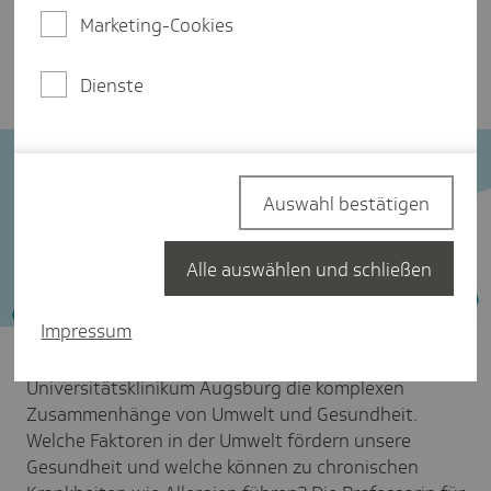
zunehmen, wie wir uns vor Hitze schützen können
Marketing-Cookies
und warum Tropenkrankheiten längst nicht mehr
nur in den Tropen auftreten.
Dienste
Auswahl bestätigen
Alle auswählen und schließen
Impressum
Claudia Traidl-Hoffmann untersucht im Labor am
Universitätsklinikum Augsburg die komplexen
Zusammenhänge von Umwelt und Gesundheit.
Welche Faktoren in der Umwelt fördern unsere
Gesundheit und welche können zu chronischen