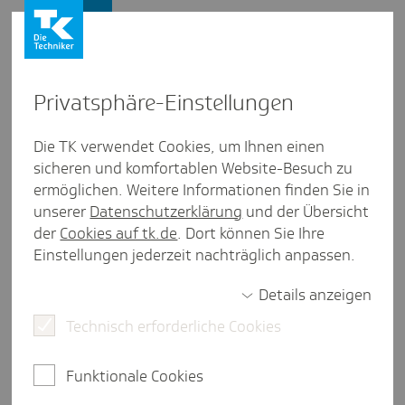
Presse und Politik
Privat­sphäre-Einstel­lungen
Presse und Politik
/
Ambulante Versorgung
Die TK verwendet Cookies, um Ihnen einen
sicheren und komfortablen Website-Besuch zu
Inter­view aus Hessen
ermöglichen. Weitere Informationen finden Sie in
Erheb­liche Lücken bei den Impf­
unserer
Datenschutzerklärung
und der Übersicht
quoten
der
Cookies auf tk.de
. Dort können Sie Ihre
Einstellungen jederzeit nachträglich anpassen.
Details anzeigen
4 Minuten Lesezeit
Technisch erforderliche Cookies
Wir haben mit Professorin Sabine Wicker, Leiterin
des Betriebsärztlichen Dienstes der
Funktionale Cookies
Universitätsmedizin Frankfurt, gesprochen und
nachgefragt, warum gerade Risikogruppen, die am