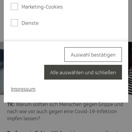
meisten von der Impfung gegen Influenza
Marketing-Cookies
profitieren - Ältere ab 60, chronisch Kranke und
Schwangere - trotz STIKO-Empfehlung auf die
Dienste
Impfung verzichten.
Auswahl bestätigen
Alle auswählen und schließen
Impressum
TK:
Warum sollten sich Menschen gegen Grippe und
nach wie vor auch gegen eine Covid-19-Infektion
impfen lassen?