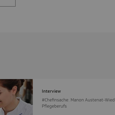
Inter­view
#Chefinsache: Manon Austenat-Wied i
Pflegeberufs