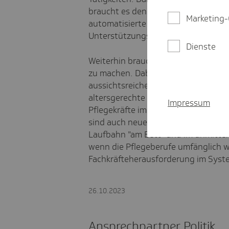
braucht es den effektiven Rückbau v
Marketing-
automatisierte Dateneingaben oder
Unterstützungssysteme für die Dok
Dienste
Weiterhin braucht es gebündelte Ma
zu machen. Dabei sind Rückkehrange
aussichtsreiche Maßnahme. Außerde
altersgerechte Arbeitsorganisation,
Impressum
Pflegekräfte im Beruf halten lassen.
sind auch neue Karrierepfade und Au
Laufbahn "am Bett" und im unmittel
wenn die Pflegeberufe umfänglich we
Fachkräfteherausforderung im Syst
26.10.2023
Ansprechpartner Politik