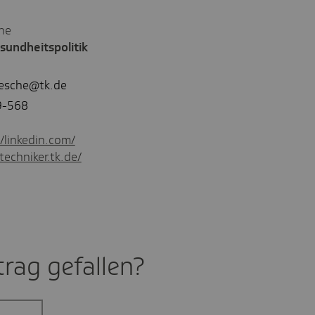
che
sundheitspolitik
iesche@tk.de
9-568
//linkedin.com/
techniker.tk.de/
rag gefal­len?