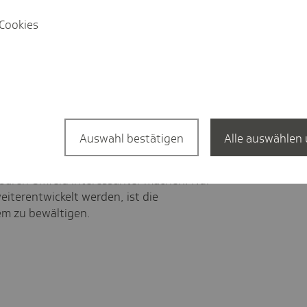
on Bürokratie. Ein Mittel können dabei
Cookies
 KI-basierende
umentation sein.
ßnahmen, um die Pflegeberufe attraktiver
bote nach einer beruflichen Auszeit eine
m braucht es eine familien- und
 mit der sich sozial stark eingebundene
Auswahl bestätigen
Alle auswählen 
 Mit Blick auf die jüngeren Generationen
fgabenfelder wichtig, die die berufliche
baren Umfeld interessanter machen. Nur
iterentwickelt werden, ist die
em zu bewältigen.