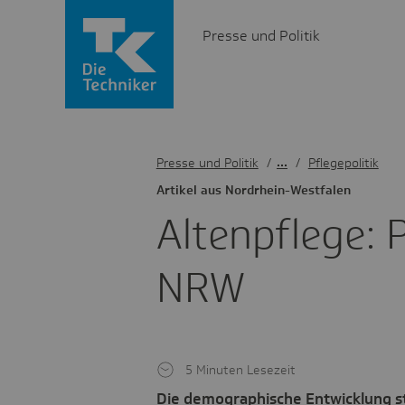
Presse und Politik
Presse und Politik
/
Pflegepolitik
Artikel aus Nord­rhein-West­falen
Alten­pflege: 
NRW
5 Minuten Lesezeit
Die demographische Entwicklung ste