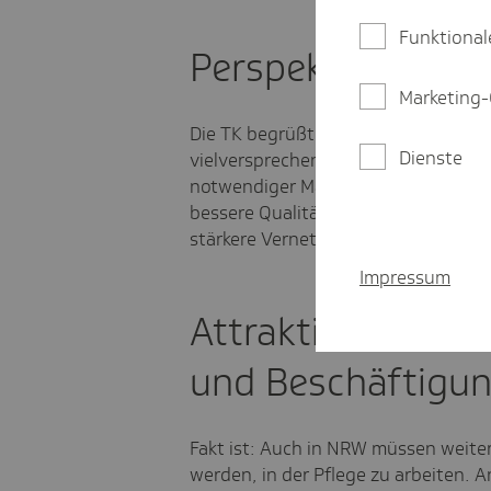
Funktional
Perspektiven
Marketing-
Die TK begrüßt Initiativen zur Siche
Dienste
vielversprechende Ansätze. Gleichw
notwendiger Maßnahmen zur Stärkung
bessere Qualität, größere Attraktivi
stärkere Vernetzung sollen noch me
Impressum
Attraktivität der
und Beschäftigun
Fakt ist: Auch in NRW müssen weite
werden, in der Pflege zu arbeiten. A