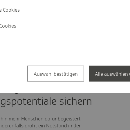
e Cookies
Cookies
rstellung der Pflege und sieht auch in NRW
ohl decken sie nicht das ganze Spektrum
 der Pflege ab. Vor allem die Aspekte
tät der Pflegeberufe und
hr Beachtung finden.
Auswahl bestätigen
Alle auswählen 
 Pflegeberufe stärken
gspotentiale sichern
rhin mehr Menschen dafür begeistert
nderenfalls droht ein Notstand in der