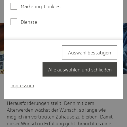
des Landes Sachsen-Anhalt, gibt einen Einblick
Marketing-Cookies
zum Thema Pflege.
Dienste
Auswahl bestätigen
Alle auswählen und schließen
Unsere Gesellschaft wird immer älter - eine
Impressum
erfreuliche Entwicklung, die von einer hohen
Lebensqualität zeugt, uns aber auch vor neue
Herausforderungen stellt. Denn mit dem
Älterwerden wächst der Wunsch, so lange wie
möglich im vertrauten Zuhause zu bleiben. Damit
dieser Wunsch in Erfüllung geht, braucht es eine