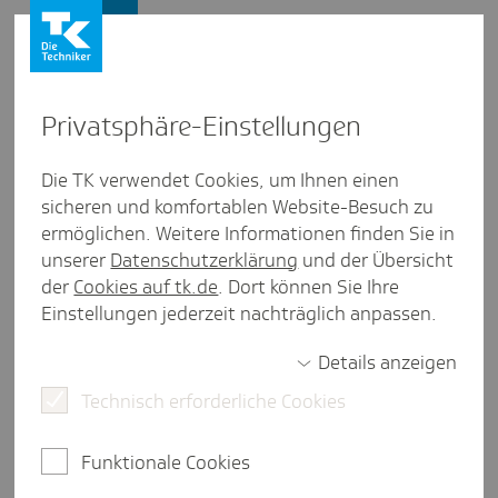
Presse und Politik
Privat­sphäre-Einstel­lungen
Presse und Politik
/
Pflegepolitik
Die TK verwendet Cookies, um Ihnen einen
sicheren und komfortablen Website-Besuch zu
Artikel aus Sach­sen-Anhalt
ermöglichen. Weitere Informationen finden Sie in
"Der digi­tale Pfle­ge­heim­finder
unserer
Datenschutzerklärung
und der Übersicht
wird zu spür­barer Entlas­tung
der
Cookies auf tk.de
. Dort können Sie Ihre
Einstellungen jederzeit nachträglich anpassen.
führen."
Details anzeigen
Technisch erforderliche Cookies
3 Minuten Lesezeit
Wolfgang Beck, Staatssekretär im Ministerium für
Funktionale Cookies
Arbeit, Soziales, Gesundheit und Gleichstellung