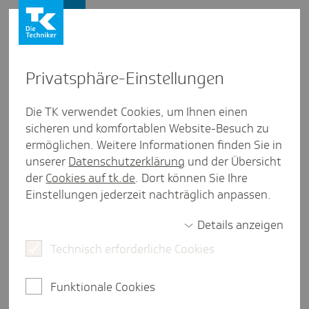
Presse und Politik
Privat­sphäre-Einstel­lungen
Presse und Politik
/
Pflegepolitik
Die TK verwendet Cookies, um Ihnen einen
sicheren und komfortablen Website-Besuch zu
Inter­view aus Berlin/Bran­den­burg
ermöglichen. Weitere Informationen finden Sie in
Pflege: Die TK hört zu
unserer
Datenschutzerklärung
und der Übersicht
der
Cookies auf tk.de
. Dort können Sie Ihre
Einstellungen jederzeit nachträglich anpassen.
weniger als eine Minute Lesezeit
Details anzeigen
Drei Expertinnen und Experten in Sachen Pflege
verraten in einer Sonderreihe der Audio-
Technisch erforderliche Cookies
Gespräche "15 Minuten Gesundheit", wie die Pflege
in Berlin und Brandenburg besser werden kann.
Funktionale Cookies