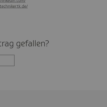
//linkedin.com/
techniker.tk.de/
rag gefal­len?