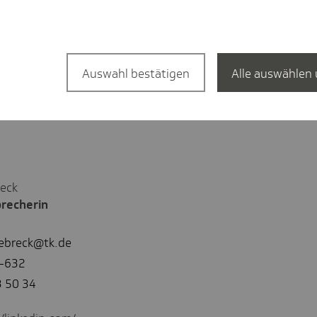
mer Montag bis Freitag von 08:00 bis
ebedürftig ist oder eben noch nicht: Das
 die Selbständigkeit und Lebensqualität zu
ern.
Auswahl bestätigen
Alle auswählen 
eck
recherin
debreck@tk.de
9-632
3 50 34