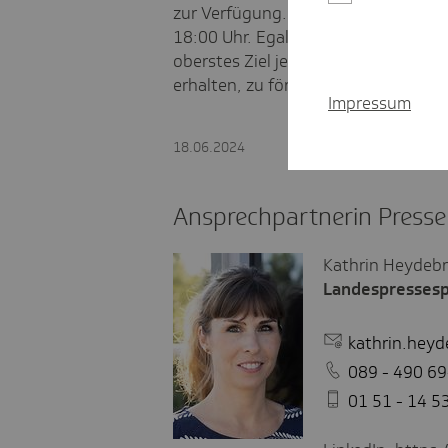
zur Verfügung. Gebührenfrei und im
18:00 Uhr. Egal, ob man schon pfleg
oberstes Ziel jeder Beratung ist es,
erhalten, zu fördern und zu verbess
Impressum
18.06.2024
Ansprechpartnerin Presse
Kathrin Heydebr
Landespressesp
kathrin.hey
089 - 490 6
01 51 - 14 5